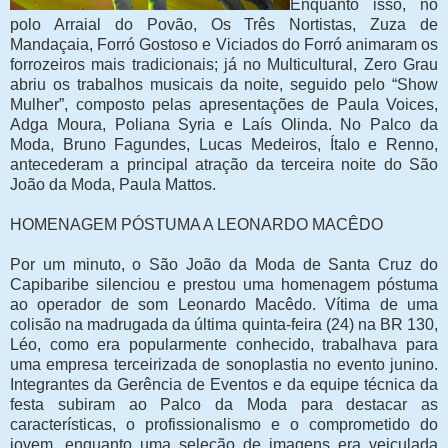
Enquanto isso, no
polo Arraial do Povão, Os Três Nortistas, Zuza de
Mandaçaia, Forró Gostoso e Viciados do Forró animaram os
forrozeiros mais tradicionais; já no Multicultural, Zero Grau
abriu os trabalhos musicais da noite, seguido pelo “Show
Mulher”, composto pelas apresentações de Paula Voices,
Adga Moura, Poliana Syria e Laís Olinda. No Palco da
Moda, Bruno Fagundes, Lucas Medeiros, Ítalo e Renno,
antecederam a principal atração da terceira noite do São
João da Moda, Paula Mattos.
HOMENAGEM PÓSTUMA A LEONARDO MACÊDO
Por um minuto, o São João da Moda de Santa Cruz do
Capibaribe silenciou e prestou uma homenagem póstuma
ao operador de som Leonardo Macêdo. Vítima de uma
colisão na madrugada da última quinta-feira (24) na BR 130,
Léo, como era popularmente conhecido, trabalhava para
uma empresa terceirizada de sonoplastia no evento junino.
Integrantes da Gerência de Eventos e da equipe técnica da
festa subiram ao Palco da Moda para destacar as
características, o profissionalismo e o comprometido do
jovem, enquanto uma seleção de imagens era veiculada