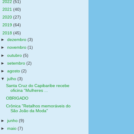
►
2022
(51)
►
2021
(40)
►
2020
(27)
►
2019
(64)
▼
2018
(45)
►
dezembro
(3)
►
novembro
(1)
►
outubro
(5)
►
setembro
(2)
►
agosto
(2)
▼
julho
(3)
Santa Cruz do Capibaribe recebe
oficina “Mulheres ...
OBRIGADO
Crônica "Retalhos memoráveis do
São João da Moda"
►
junho
(9)
►
maio
(7)