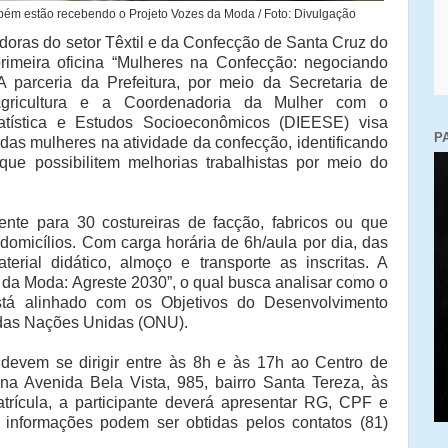
bém estão recebendo o Projeto Vozes da Moda / Foto: Divulgação
adoras do setor Têxtil e da Confecção de Santa Cruz do
primeira oficina “Mulheres na Confecção: negociando
A parceria da Prefeitura, por meio da Secretaria de
gricultura e a Coordenadoria da Mulher com o
tatística e Estudos Socioeconômicos (DIEESE) visa
P
das mulheres na atividade da confecção, identificando
que possibilitem melhorias trabalhistas por meio do
mente para 30 costureiras de facção, fabricos ou que
micílios. Com carga horária de 6h/aula por dia, das
erial didático, almoço e transporte as inscritas. A
s da Moda: Agreste 2030”, o qual busca analisar como o
tá alinhado com os Objetivos do Desenvolvimento
das Nações Unidas (ONU).
 devem se dirigir entre às 8h e às 17h ao Centro de
a Avenida Bela Vista, 985, bairro Santa Tereza, às
rícula, a participante deverá apresentar RG, CPF e
 informações podem ser obtidas pelos contatos (81)