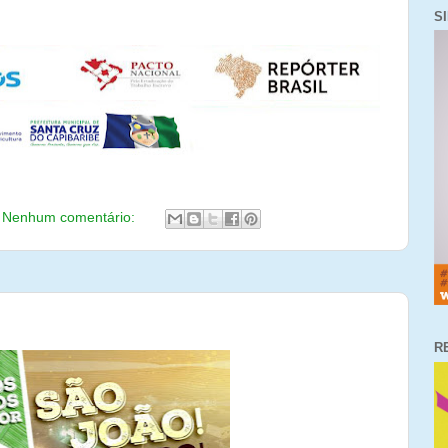
S
Nenhum comentário:
R