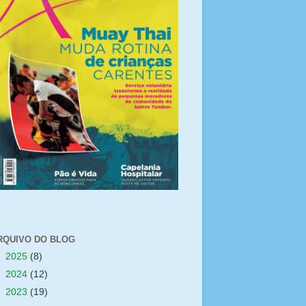
RQUIVO DO BLOG
►
2025
(8)
►
2024
(12)
►
2023
(19)