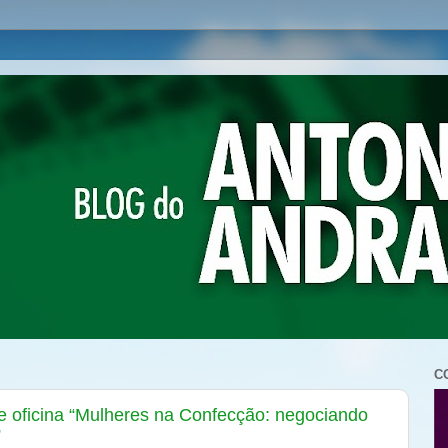
C
e oficina “Mulheres na Confecção: negociando
”