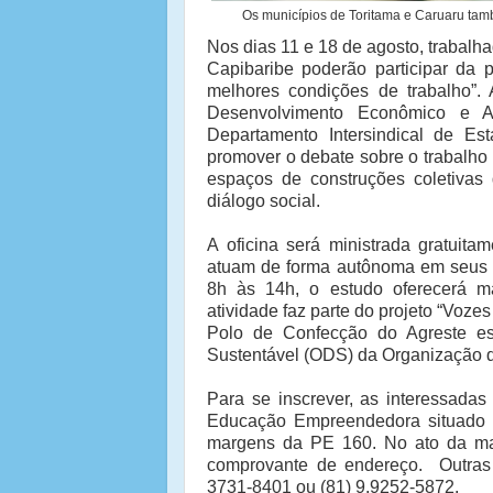
Os municípios de Toritama e Caruaru tam
Nos dias 11 e 18 de agosto, trabalh
Capibaribe poderão participar da 
melhores condições de trabalho”. 
Desenvolvimento Econômico e A
Departamento Intersindical de Es
promover o debate sobre o trabalho 
espaços de construções coletivas 
diálogo social.
A oficina será ministrada gratuita
atuam de forma autônoma em seus do
8h às 14h, o estudo oferecerá mat
atividade faz parte do projeto “Voze
Polo de Confecção do Agreste es
Sustentável (ODS) da Organização 
Para se inscrever, as interessadas
Educação Empreendedora situado n
margens da PE 160. No ato da mat
comprovante de endereço.
Outras
3731-8401 ou (81) 9.9252-5872.