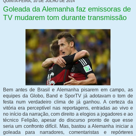
QUINTA-FEIRA, 10 DE JULHO DE 2014
Goleada da Alemanha faz emissoras de
TV mudarem tom durante transmissão
Bem antes de Brasil e Alemanha pisarem em campo, as
equipes da Globo, Band e SporTV já adotavam o tom de
festa num verdadeiro clima de já ganhou. A certeza da
vitória era perceptível nas reportagens, entradas ao vivo e
no início da narração, com direito a elogios a jogadores e ao
técnico Felipão, apesar do discurso pronto de que esse
seria um confronto difícil. Mas, bastou a Alemanha iniciar a
goleada para narradores, comentaristas e repórteres