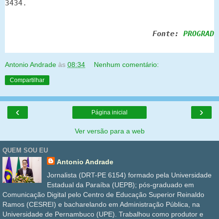
3434.
Fonte:
PROGRAD
Antonio Andrade
às
08:34
Nenhum comentário:
Compartilhar
‹
›
Página inicial
Ver versão para a web
QUEM SOU EU
Antonio Andrade
Jornalista (DRT-PE 6154) formado pela Universidade
Estadual da Paraíba (UEPB); pós-graduado em
Comunicação Digital pelo Centro de Educação Superior Reinaldo
Ramos (CESREI) e bacharelando em Administração Pública, na
Universidade de Pernambuco (UPE). Trabalhou como produtor e