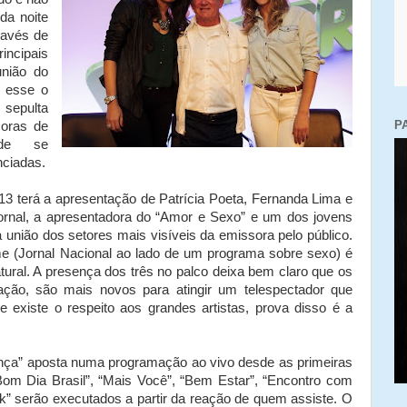
da noite
ravés de
incipais
nião do
é esse o
sepulta
P
coras de
dade se
nciadas.
terá a apresentação de Patrícia Poeta, Fernanda Lima e
jornal, a apresentadora do “Amor e Sexo” e um dos jovens
união dos setores mais visíveis da emissora pelo público.
e (Jornal Nacional ao lado de um programa sobre sexo) é
ural. A presença dos três no palco deixa bem claro que os
ação, são mais novos para atingir um telespectador que
existe o respeito aos grandes artistas, prova disso é a
a” aposta numa programação ao vivo desde as primeiras
Bom Dia Brasil”, “Mais Você”, “Bem Estar”, “Encontro com
k” serão executados a partir da reação de quem assiste. O