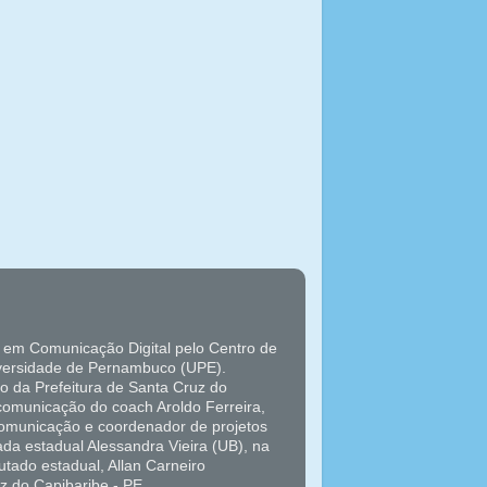
 em Comunicação Digital pelo Centro de
versidade de Pernambuco (UPE).
o da Prefeitura de Santa Cruz do
 comunicação do coach Aroldo Ferreira,
 comunicação e coordenador de projetos
da estadual Alessandra Vieira (UB), na
tado estadual, Allan Carneiro
z do Capibaribe - PE.