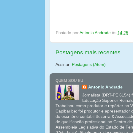
Junior, “esse Campus é resultado do
Postado por
Antonio Andrade
às
14:25
Postagens mais recentes
Assinar:
Postagens (Atom)
QUEM SOU EU
Antonio Andrade
Jornalista (DRT-PE 6154) 
Educação Superior Reinal
Trabalhou como produtor e repórter na W
Capibaribe; foi produtor e apresentador
do escritório contábil Bezerra & Associ
de qualificação profissional no Centro 
Assembleia Legislativa do Estado de Pe
(Cidadania). Atualmente, desenvolve a f