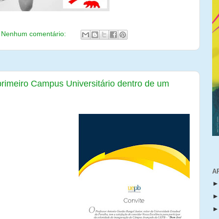
Nenhum comentário:
primeiro Campus Universitário dentro de um
la primeira vez na
rsitário funcionará
asileira. O Campus
l da Paraíba (UEPB)
errotão, em Campina
A
no próximo dia 20, às
itor Rangel Junior.
s como o Governador