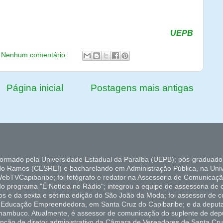
 esforço e dedicação de muitos”.
Site
UEPB
Nenhum comentário:
Página inicial
Postagens mais antigas
formado pela Universidade Estadual da Paraíba (UEPB); pós-graduado
do Ramos (CESREI) e bacharelando em Administração Pública, na Uni
ebTVCapibaribe; foi fotógrafo e redator na Assessoria de Comunicaçã
 do programa "É Notícia no Rádio"; integrou a equipe de assessoria de
ados e da sexta e sétima edição do São João da Moda; foi assessor de
de Educação Empreendedora, em Santa Cruz do Capibaribe; e da deputa
rnambuco. Atualmente, é assessor de comunicação do suplente de depu
unção de diretor administrativo da Câmara de Vereadores de Santa Cru