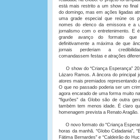
está mais restrito a um show no final 
do domingo, mas em ações ligadas at
uma grade especial que reúne os pr
nomes do elenco da emissora e a u
jornalismo com o entretenimento. E 
grande avanço do formato que 
definitivamente a máxima de que ân
jornais perderiam a credibili
comandassem festas e atrações difere
O show do “Criança Esperança” 2013 
Lázaro Ramos. A âncora do principal 
atores mais premiados representando a 
O que no passado poderia ser um crim
agora encarado de uma forma muito nat
“figurões” da Globo são de outra ger
também tem menos idade. É claro que 
homenagem prevista a Renato Aragão.
O novo formato do “Criança Esperanç
horas da manhã. “Globo Cidadania”, “
Fátima Bernardes” e “Caldeirão do Huc