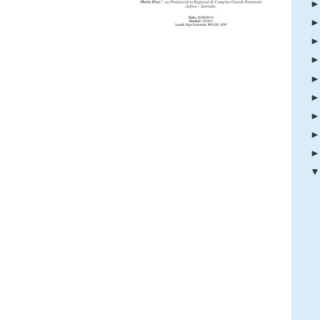
rio de Estado da
Virgolino; o juiz das
e Campina Grande,
 Marlene Alves, ex-
o de Administração
; a coordenadora do Campus Avançado do Serrotão,
 outras autoridades.
ada uma homenagem a ex-reitora da UEPB, professora
jeto, e ao juiz Fernando Brasilino, que facilitou as
que quebra paradigmas e abre horizontes para quem
reabilitação e o convívio com a sociedade, fosse
us Avançado começará a funcionar com a implantação do
itos Humanos”, destinado a agentes penitenciários que
alelo a essa atividade, será ministrado um curso
e, também, será iniciada a oficina de leituras. O curso