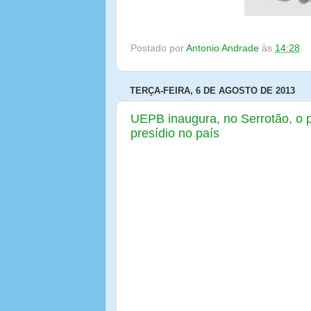
Postado por
Antonio Andrade
às
14:28
TERÇA-FEIRA, 6 DE AGOSTO DE 2013
UEPB inaugura, no Serrotão, o 
presídio no país
A partir deste mês de agosto, pe
história do país, um campus unive
dentro de uma penitenciária br
Avançado da Universidade Estadua
instalado dentro do presídio do S
Grande, será oficialmente entregue 
15h, em solenidade presidida pelo re
Participam do evento, autoridade