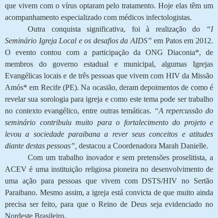
que vivem com o vírus optaram pelo tratamento. Hoje elas têm um
acompanhamento especializado com médicos infectologistas.
Outra conquista significativa, foi à realização do
“I
Seminário Igreja Local e os desafios da AIDS”
em Patos em 2012.
O evento contou com a participação da ONG Diaconia*, de
membros do governo estadual e municipal, algumas Igrejas
Evangélicas locais e de três pessoas que vivem com HIV da Missão
Amós* em Recife (PE). Na ocasião, deram depoimentos de como é
revelar sua sorologia para igreja e como este tema pode ser trabalho
no contexto evangélico, entre outras temáticas.
“A repercussão do
seminário contribuiu muito para o fortalecimento do projeto e
levou a sociedade paraibana a rever seus conceitos e atitudes
diante destas pessoas”,
destacou a Coordenadora Marah Danielle.
Com um trabalho inovador e sem pretensões proselitista, a
ACEV é uma instituição religiosa pioneira no desenvolvimento de
uma ação para pessoas que vivem com DSTS/HIV no Sertão
Paraibano. Mesmo assim, a igreja está convicta de que muito ainda
precisa ser feito, para que o Reino de Deus seja evidenciado no
Nordeste Brasileiro.