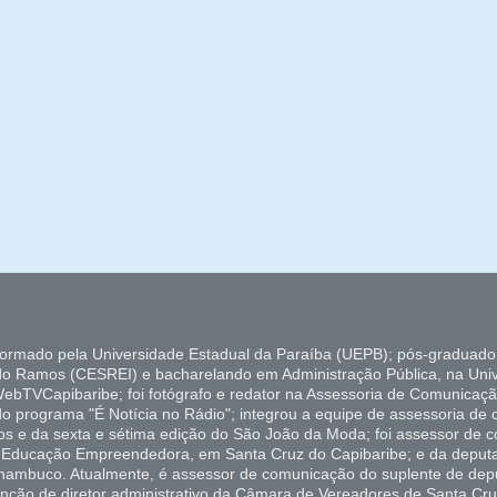
formado pela Universidade Estadual da Paraíba (UEPB); pós-graduado
do Ramos (CESREI) e bacharelando em Administração Pública, na Uni
ebTVCapibaribe; foi fotógrafo e redator na Assessoria de Comunicaçã
 do programa "É Notícia no Rádio"; integrou a equipe de assessoria de
ados e da sexta e sétima edição do São João da Moda; foi assessor de
de Educação Empreendedora, em Santa Cruz do Capibaribe; e da deputa
rnambuco. Atualmente, é assessor de comunicação do suplente de depu
unção de diretor administrativo da Câmara de Vereadores de Santa Cru