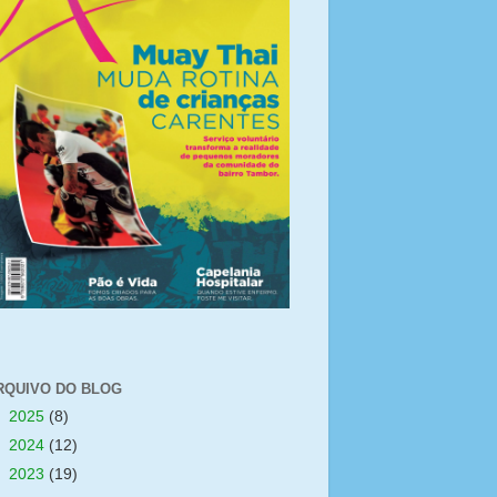
RQUIVO DO BLOG
►
2025
(8)
►
2024
(12)
►
2023
(19)