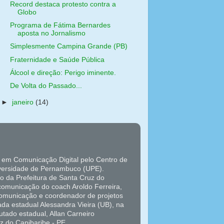
Record destaca protesto contra a
Globo
Programa de Fátima Bernardes
aposta no Jornalismo
Simplesmente Campina Grande (PB)
Fraternidade e Saúde Pública
Álcool e direção: Perigo iminente.
De Volta do Passado...
►
janeiro
(14)
 em Comunicação Digital pelo Centro de
versidade de Pernambuco (UPE).
o da Prefeitura de Santa Cruz do
 comunicação do coach Aroldo Ferreira,
 comunicação e coordenador de projetos
da estadual Alessandra Vieira (UB), na
tado estadual, Allan Carneiro
z do Capibaribe - PE.