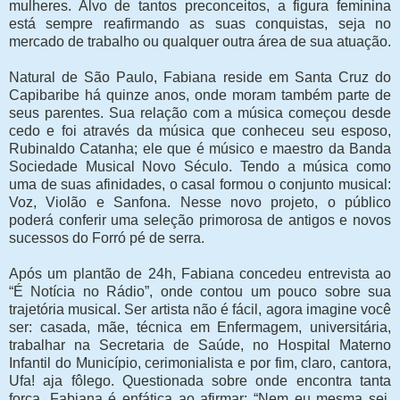
mulheres. Alvo de tantos preconceitos, a figura feminina
está sempre reafirmando as suas conquistas, seja no
mercado de trabalho ou qualquer outra área de sua atuação.
Natural de São Paulo, Fabiana reside em Santa Cruz do
Capibaribe há quinze anos, onde moram também parte de
seus parentes. Sua relação com a música começou desde
cedo e foi através da música que conheceu seu esposo,
Rubinaldo Catanha; ele que é músico e maestro da Banda
Sociedade Musical Novo Século. Tendo a música como
uma de suas afinidades, o casal formou o conjunto musical:
Voz, Violão e Sanfona. Nesse novo projeto, o público
poderá conferir uma seleção primorosa de antigos e novos
sucessos do Forró pé de serra.
Após um plantão de 24h, Fabiana concedeu entrevista ao
“É Notícia no Rádio”, onde contou um pouco sobre sua
trajetória musical. Ser artista não é fácil, agora imagine você
ser: casada, mãe, técnica em Enfermagem, universitária,
trabalhar na Secretaria de Saúde, no Hospital Materno
Infantil do Município, cerimonialista e por fim, claro, cantora,
Ufa! aja fôlego. Questionada sobre onde encontra tanta
força, Fabiana é enfática ao afirmar: “Nem eu mesma sei,