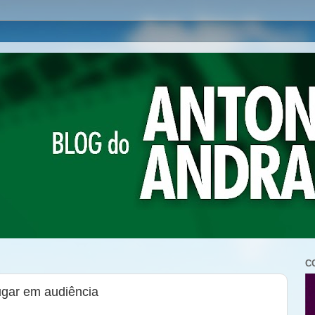
C
ugar em audiência