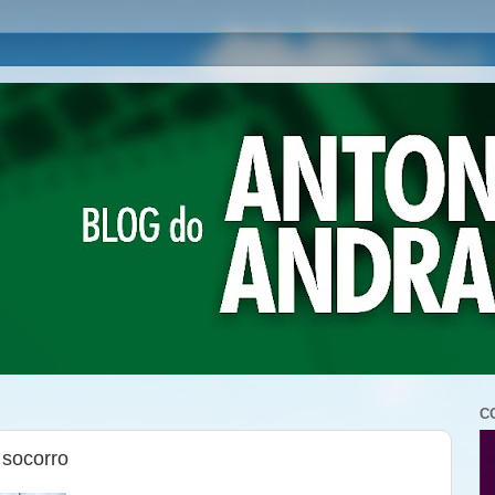
C
socorro