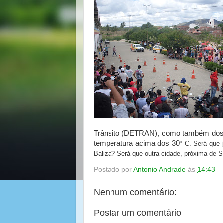
Trânsito (DETRAN), como também dos c
temperatura acima dos 30
º C. Será que 
Baliza? Será que outra cidade, próxima d
Postado por
Antonio Andrade
às
14:43
Nenhum comentário:
Postar um comentário