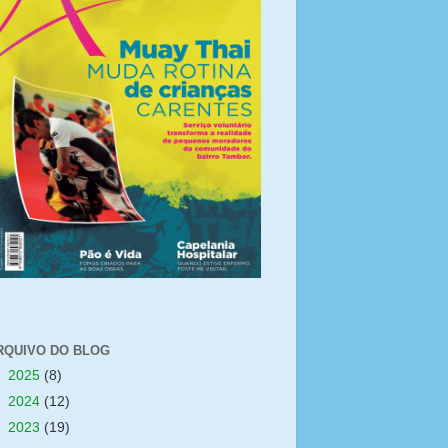
RQUIVO DO BLOG
►
2025
(8)
►
2024
(12)
►
2023
(19)