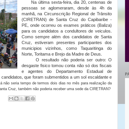
Na última sexta-feira, dia 20, centenas de
pessoas se aglomeraram, desde às 4h da
manhã, na Circunscrição Regional de Trânsito
(CIRETRAN) de Santa Cruz do Capibaribe -
PE, onde ocorreu os exames práticos (Baliza)
para os candidatos a condultores de veiculos.
Como sempre além dos candidatos de Santa
Cruz, estiveram presentes participantes dos
municipios vizinhos, como Taquaritinga do
Norte, Toritama e Brejo da Madre de Deus.
O resultado não poderia ser outro: O
desgaste fisico tomou conta não só dos fiscais
e agentes do Departamento Estadual de
P
andidatos, que foram submentidos a um sol escaldante e
já não seria tempo de termos dois dias no mês para realização da
e Santa Cruz, também não poderia receber uma sede da CIRETRAN?