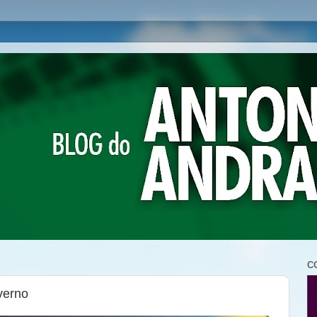
C
verno