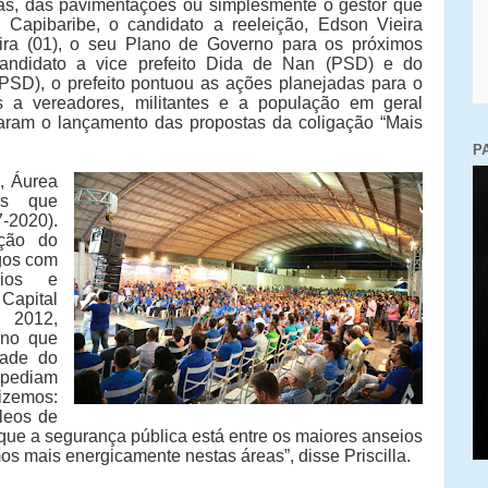
ras, das pavimentações ou simplesmente o gestor que
 Capibaribe, o candidato a reeleição, Edson Vieira
eira (01), o seu Plano de Governo para os próximos
andidato a vice prefeito Dida de Nan (PSD) e do
SD), o prefeito pontuou as ações planejadas para o
 a vereadores, militantes e a população em geral
aram o lançamento das propostas da coligação “Mais
P
, Áurea
os que
-2020).
ução do
ogos com
rios e
Capital
 2012,
rno que
dade do
 pediam
zemos:
leos de
ue a segurança pública está entre os maiores anseios
os mais energicamente nestas áreas”, disse Priscilla.