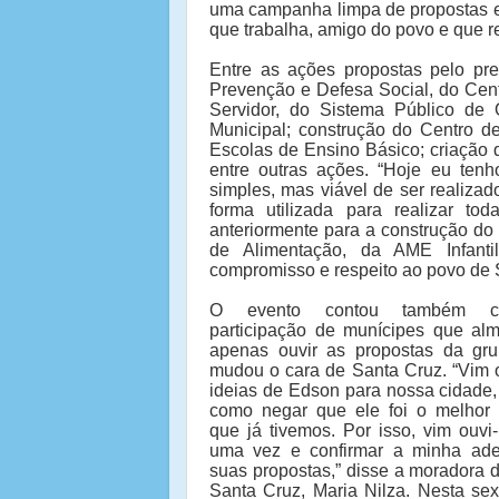
uma campanha limpa de propostas e q
que trabalha, amigo do povo e que re
Entre as ações propostas pelo pre
Prevenção e Defesa Social, do Cent
Servidor, do Sistema Público de 
Municipal; construção do Centro d
Escolas de Ensino Básico; criação
entre outras ações. “Hoje eu ten
simples, mas viável de ser realiza
forma utilizada para realizar t
anteriormente para a construção do
de Alimentação, da AME Infanti
compromisso e respeito ao povo de 
O evento contou também 
participação de munícipes que al
apenas ouvir as propostas da gr
mudou o cara de Santa Cruz. “Vim o
ideias de Edson para nossa cidade,
como negar que ele foi o melhor p
que já tivemos. Por isso, vim ouvi
uma vez e confirmar a minha ad
suas propostas,” disse a moradora 
Santa Cruz, Maria Nilza. Nesta sext