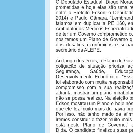
O Deputado Estadual, Diogo Morae
prometidas e hoje elas são uma rea
entre o Prefeito Edson, o Deputa
2014) e Paulo Câmara. “Lembrand
falamos em duplicar a PE 160, em
Ambulatórios Médicos Especializad
de ter um Governo comprometido co
nós temos um Plano de Governo qu
dos desafios econômicos e sociai
secretário da ALEPE.
Ao longo dos eixos, o Plano de Gov
coligação de situação prioriza a
Segurança, Saúde, Educa
Desenvolvimento Econômico. “Ess
foi elaborado com muita responsabi
compromisso com a sua realizaç
adianta mostrar um plano mirabola
não se possa realizar. Na eleição 
Edson mostrou um Plano e hoje nó
que ele fez muito mais do havia pr
Por isso, não tenho medo de afirm
iremos construir e fazer muito mai
está neste Plano de Governo,” g
Dida. O candidato finalizou suas p