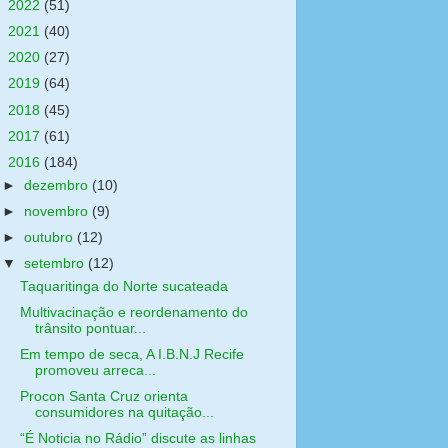
►
2022
(51)
►
2021
(40)
►
2020
(27)
►
2019
(64)
►
2018
(45)
►
2017
(61)
▼
2016
(184)
►
dezembro
(10)
►
novembro
(9)
►
outubro
(12)
▼
setembro
(12)
Taquaritinga do Norte sucateada
Multivacinação e reordenamento do
trânsito pontuar...
Em tempo de seca, A I.B.N.J Recife
promoveu arreca...
Procon Santa Cruz orienta
consumidores na quitação...
“É Noticia no Rádio” discute as linhas