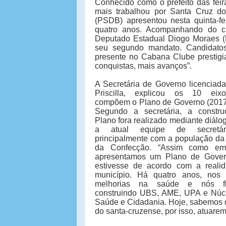
Conhecido como o prefeito das fei
mais trabalhou por Santa Cruz do
(PSDB) apresentou nesta quinta-f
quatro anos. Acompanhando do c
Deputado Estadual Diogo Moraes (P
seu segundo mandato. Candidatos
presente no Cabana Clube prestigi
conquistas, mais avanços”.
A Secretária de Governo licenciada
Priscilla, explicou os 10 eix
compõem o Plano de Governo (2017
Segundo a secretária, a constr
Plano fora realizado mediante diál
a atual equipe de secretá
principalmente com a população da 
da Confecção. “Assim como em
apresentamos um Plano de Gove
estivesse de acordo com a reali
município. Há quatro anos, nos
melhorias na saúde e nós fi
construindo UBS, AME, UPA e Núc
Saúde e Cidadania. Hoje, sabemos q
do santa-cruzense, por isso, atuarem