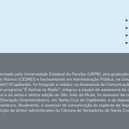
formado pela Universidade Estadual da Paraíba (UEPB); pós-graduado
do Ramos (CESREI) e bacharelando em Administração Pública, na Uni
ebTVCapibaribe; foi fotógrafo e redator na Assessoria de Comunicaçã
 do programa "É Notícia no Rádio"; integrou a equipe de assessoria de
ados e da sexta e sétima edição do São João da Moda; foi assessor de
de Educação Empreendedora, em Santa Cruz do Capibaribe; e da deputa
rnambuco. Atualmente, é assessor de comunicação do suplente de depu
unção de diretor administrativo da Câmara de Vereadores de Santa Cru