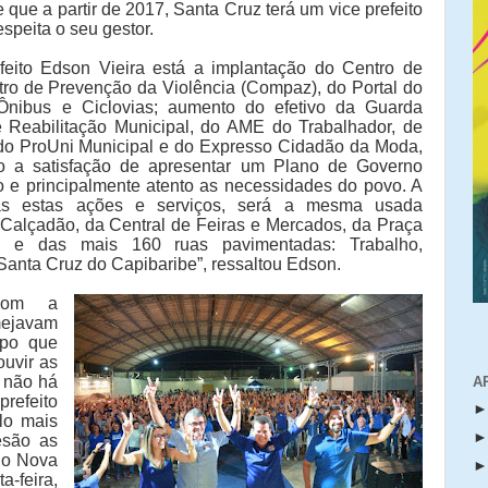
ue a partir de 2017, Santa Cruz terá um vice prefeito
speita o seu gestor.
feito Edson Vieira está a implantação do Centro de
ro de Prevenção da Violência (Compaz), do Portal do
Ônibus e Ciclovias; aumento do efetivo da Guarda
e Reabilitação Municipal, do AME do Trabalhador, de
 do ProUni Municipal e do Expresso Cidadão da Moda,
ho a satisfação de apresentar um Plano de Governo
do e principalmente atento as necessidades do povo. A
odas estas ações e serviços, será a mesma usada
 Calçadão, da Central de Feiras e Mercados, da Praça
l e das mais 160 ruas pavimentadas: Trabalho,
Santa Cruz do Capibaribe”, ressaltou Edson.
com a
mejavam
upo que
uvir as
 não há
A
refeito
-lo mais
esão as
do Nova
a-feira,