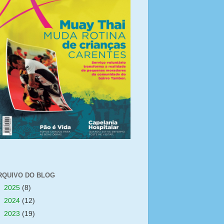
RQUIVO DO BLOG
►
2025
(8)
►
2024
(12)
►
2023
(19)