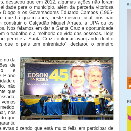
s, destacou que em 2012, algumas ações não foram
S
lidade para o município, além da parceria vitoriosa
do Diogo e os Governadores Eduardo Campos (1965-
o que há quatro anos, neste mesmo local, nós não
 construir o Calçadão Miguel Arraes, a UPA ou os
os. Nós falamos em dar a Santa Cruz a oportunidade
m o trabalho e a melhoria de vida das pessoas. Hoje
e permite a Santa Cruz continuar avançando dentro
s que o país tem enfrentado”, declarou o primeiro
erno da
ções de
ção e
e Plano
lidade e
ão, não
nte que
passada,
s vemos
R
ometido.
ar, nós
s do que
arantiu
alavras dizendo que está muito feliz em participar de