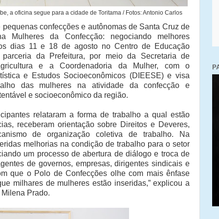
, a oficina segue para a cidade de Toritama / Fotos: Antonio Carlos
de pequenas confecções e autônomas de Santa Cruz de
cina Mulheres da Confecção: negociando melhores
nos dias 11 e 18 de agosto no Centro de Educação
arceria da Prefeitura, por meio da Secretaria de
gricultura e a Coordenadoria da Mulher, com o
P
atística e Estudos Socioeconômicos (DIEESE) e visa
alho das mulheres na atividade da confecção e
tentável e socioeconômico da região.
icipantes relataram a forma de trabalho a qual estão
cias, receberam orientação sobre Direitos e Deveres,
anismo de organização coletiva de trabalho. Na
eridas melhorias na condição de trabalho para o setor
ciando um processo de abertura de diálogo e troca de
agentes de governos, empresas, dirigentes sindicais e
 com que o Polo de Confecções olhe com mais ênfase
ue milhares de mulheres estão inseridas,” explicou a
 Milena Prado.