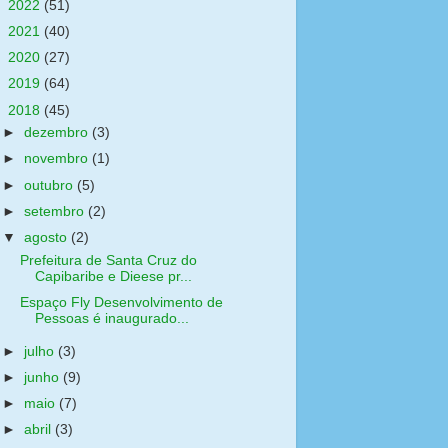
►
2022
(51)
►
2021
(40)
►
2020
(27)
►
2019
(64)
▼
2018
(45)
►
dezembro
(3)
►
novembro
(1)
►
outubro
(5)
►
setembro
(2)
▼
agosto
(2)
Prefeitura de Santa Cruz do
Capibaribe e Dieese pr...
Espaço Fly Desenvolvimento de
Pessoas é inaugurado...
►
julho
(3)
►
junho
(9)
►
maio
(7)
►
abril
(3)