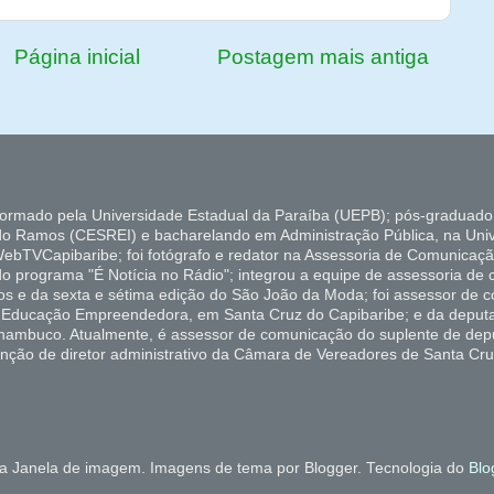
Página inicial
Postagem mais antiga
formado pela Universidade Estadual da Paraíba (UEPB); pós-graduado
do Ramos (CESREI) e bacharelando em Administração Pública, na Uni
ebTVCapibaribe; foi fotógrafo e redator na Assessoria de Comunicaçã
 do programa "É Notícia no Rádio"; integrou a equipe de assessoria de
ados e da sexta e sétima edição do São João da Moda; foi assessor de
de Educação Empreendedora, em Santa Cruz do Capibaribe; e da deputa
rnambuco. Atualmente, é assessor de comunicação do suplente de depu
unção de diretor administrativo da Câmara de Vereadores de Santa Cru
 Janela de imagem. Imagens de tema por Blogger. Tecnologia do
Blo