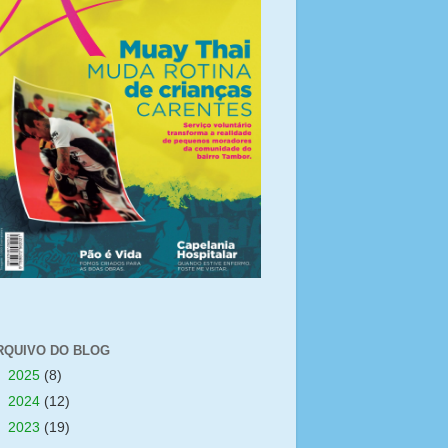
RQUIVO DO BLOG
►
2025
(8)
►
2024
(12)
►
2023
(19)