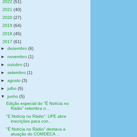
►
2022
(51)
►
2021
(40)
►
2020
(27)
►
2019
(64)
►
2018
(45)
▼
2017
(61)
►
dezembro
(6)
►
novembro
(1)
►
outubro
(1)
►
setembro
(1)
►
agosto
(3)
►
julho
(5)
▼
junho
(5)
Edição especial do "É Notícia no
Rádio" relembra o...
"E Notícia no Rádio": UPE abre
inscrições para con...
"É Notícia no Rádio" destaca a
atuação do COMDECA ...