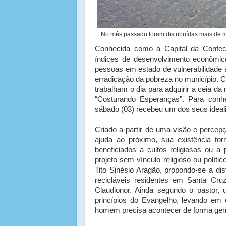
No mês passado foram distribuídas mais de mi
Conhecida como a Capital da Confec
índices de desenvolvimento econômi
pessoas em estado de vulnerabilidade
erradicação da pobreza no município. 
trabalham o dia para adquirir a ceia da 
“Costurando Esperanças”. Para conhe
sábado (03) recebeu um dos seus idealiz
Criado a partir de uma visão e percepç
ajuda ao próximo, sua existência tor
beneficiados a cultos religiosos ou 
projeto sem vínculo religioso ou polít
Tito Sinésio Aragão, propondo-se a di
recicláveis residentes em Santa Cruz
Claudionor. Ainda segundo o pastor,
princípios do Evangelho, levando em
homem precisa acontecer de forma genu