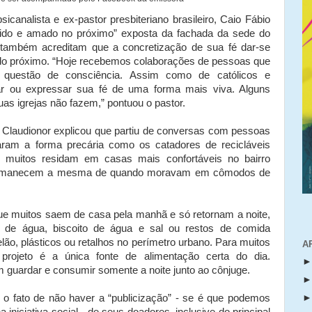
sicanalista e ex-pastor presbiteriano brasileiro, Caio Fábio
rvido e amado no próximo” exposta da fachada da sede do
 também acreditam que a concretização de sua fé dar-se
do próximo. “Hoje recebemos colaborações de pessoas que
 questão de consciência. Assim como de católicos e
ar ou expressar sua fé de uma forma mais viva. Alguns
as igrejas não fazem,” pontuou o pastor.
, Claudionor explicou que partiu de conversas com pessoas
ataram a forma precária como os catadores de recicláveis
e muitos residam em casas mais confortáveis no bairro
permanecem a mesma de quando moravam em cômodos de
que muitos saem de casa pela manhã e só retornam a noite,
de água, biscoito de água e sal ou restos de comida
ão, plásticos ou retalhos no perímetro urbano. Para muitos
A
 projeto é a única fonte de alimentação certa do dia.
m guardar e consumir somente a noite junto ao cônjuge.
é o fato de não haver a “publicização” - se é que podemos
niciativa social - de seus doadores, inclusive do principal