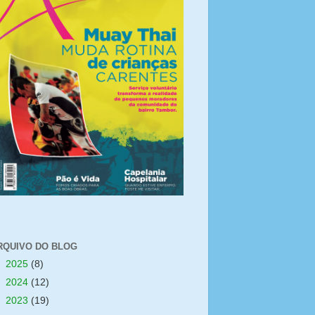
RQUIVO DO BLOG
►
2025
(8)
►
2024
(12)
►
2023
(19)