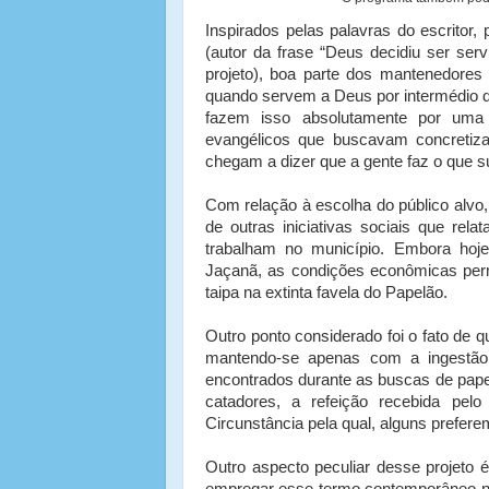
Inspirados pelas palavras do escritor, p
(autor da frase “Deus decidiu ser se
projeto), boa parte dos mantenedores
quando servem a Deus por intermédio 
fazem isso absolutamente por uma
evangélicos que buscavam concretiz
chegam a dizer que a gente faz o que su
Com relação à escolha do público alvo
de outras iniciativas sociais que rel
trabalham no município. Embora hoj
Jaçanã, as condições econômicas 
taipa na extinta favela do Papelão.
Outro ponto considerado foi o fato de 
mantendo-se apenas com a ingestão 
encontrados durante as buscas de papel
catadores, a refeição recebida pelo
Circunstância pela qual, alguns prefere
Outro aspecto peculiar desse projeto 
empregar esse termo contemporâneo na i