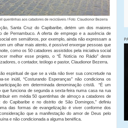
l quentinhas aos catadores de recicláveis / Foto: Claudionor Bezerra
ção, Santa Cruz do Capibaribe, detém um dos maiores
co de Pernambuco. A oferta de emprego e a ausência de
 social em semáforos, por exemplo, ainda não expressam a
P
Com um olhar mais atento, é possível enxergar pessoas que
noite, como os 50 catadores assistidos pela iniciativa social
cer melhor esse projeto, o “É Notícia no Rádio” deste
adores, o contador, teólogo e pastor, Claudionor Bezerra.
ão espiritual de que se a vida não tiver sua concretude na
na-se inútil, “Costurando Esperanças” não condiciona os
a participação em determinada denominação cristã. “É um
ico que funciona de segunda a sexta-feira numa casa na rua
stribuir em média 50 quentinhas de almoço a catadores de
 do Capibaribe e no distrito de São Domingos,” definiu
 uma das formas de evangelização é viver conforme dos
 consideração que a manifestação do amor de Deus pelo
ína e não condicionada a alguma benéfica.