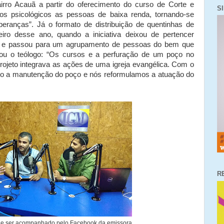
airro Acauã a partir do oferecimento do curso de Corte e
S
tos psicológicos as pessoas de baixa renda, tornando-se
ranças”. Já o formato de distribuição de quentinhas de
ro desse ano, quando a iniciativa deixou de pertencer
iosa e passou para um agrupamento de pessoas do bem que
ou o teólogo: “Os cursos e a perfuração de um poço no
ojeto integrava as ações de uma igreja evangélica. Com o
ndo a manutenção do poço e nós reformulamos a atuação do
R
e ser acompanhado pelo Facebook da emissora