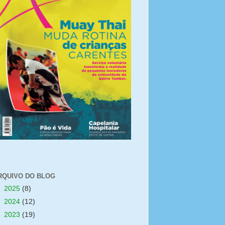
RQUIVO DO BLOG
►
2025
(8)
►
2024
(12)
►
2023
(19)