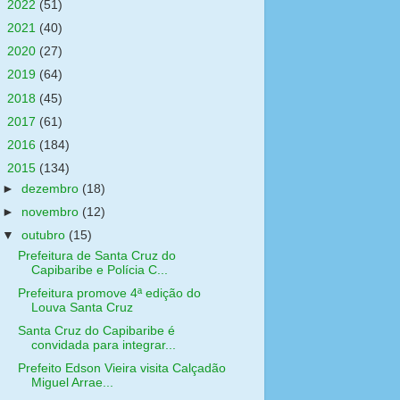
►
2022
(51)
►
2021
(40)
►
2020
(27)
►
2019
(64)
►
2018
(45)
►
2017
(61)
►
2016
(184)
▼
2015
(134)
►
dezembro
(18)
►
novembro
(12)
▼
outubro
(15)
Prefeitura de Santa Cruz do
Capibaribe e Polícia C...
Prefeitura promove 4ª edição do
Louva Santa Cruz
Santa Cruz do Capibaribe é
convidada para integrar...
Prefeito Edson Vieira visita Calçadão
Miguel Arrae...