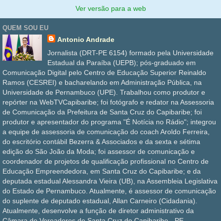
Ver versão para a web
QUEM SOU EU
Antonio Andrade
Jornalista (DRT-PE 6154) formado pela Universidade
Estadual da Paraíba (UEPB); pós-graduado em
Comunicação Digital pelo Centro de Educação Superior Reinaldo
Ramos (CESREI) e bacharelando em Administração Pública, na
Universidade de Pernambuco (UPE). Trabalhou como produtor e
repórter na WebTVCapibaribe; foi fotógrafo e redator na Assessoria
de Comunicação da Prefeitura de Santa Cruz do Capibaribe; foi
produtor e apresentador do programa "É Notícia no Rádio"; integrou
a equipe de assessoria de comunicação do coach Aroldo Ferreira,
do escritório contábil Bezerra & Associados e da sexta e sétima
edição do São João da Moda; foi assessor de comunicação e
coordenador de projetos de qualificação profissional no Centro de
Educação Empreendedora, em Santa Cruz do Capibaribe; e da
deputada estadual Alessandra Vieira (UB), na Assembleia Legislativa
do Estado de Pernambuco. Atualmente, é assessor de comunicação
do suplente de deputado estadual, Allan Carneiro (Cidadania).
Atualmente, desenvolve a função de diretor administrativo da
Câmara de Vereadores de Santa Cruz do Capibaribe - PE.