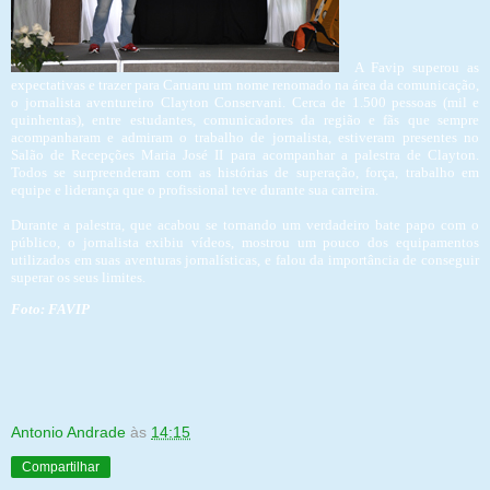
A Favip superou as
expectativas e trazer para Caruaru um nome renomado na área da comunicação,
o jornalista aventureiro Clayton Conservani. Cerca de 1.500 pessoas (mil e
quinhentas), entre estudantes, comunicadores da região e fãs que sempre
acompanharam e admiram o trabalho de jornalista, estiveram presentes no
Salão de Recepções Maria José II para acompanhar a palestra de Clayton.
Todos se surpreenderam com as histórias de superação, força, trabalho em
equipe e liderança que o profissional teve durante sua carreira.
Durante a palestra, que acabou se tornando um verdadeiro bate papo com o
público, o jornalista exibiu vídeos, mostrou um pouco dos equipamentos
utilizados em suas aventuras jornalísticas, e falou da importância de conseguir
superar os seus limites.
Foto: FAVIP
Antonio Andrade
às
14:15
Compartilhar