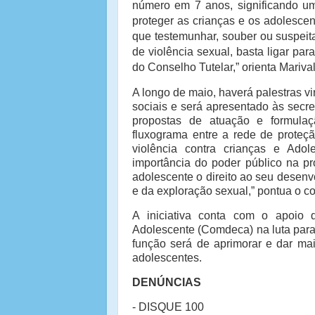
número em 7 anos, significando u
proteger as crianças e os adolesce
que testemunhar, souber ou suspeit
de violência sexual, basta ligar p
do Conselho Tutelar,” orienta Mariva
A longo de maio, haverá palestras vi
sociais e será apresentado às secr
propostas de atuação e formulaç
fluxograma entre a rede de proteç
violência contra crianças e Adol
importância do poder público na p
adolescente o direito ao seu desenv
e da exploração sexual,” pontua o co
A iniciativa conta com o apoio 
Adolescente (Comdeca) na luta para 
função será de aprimorar e dar mai
adolescentes.
DENÚNCIAS
- DISQUE 100