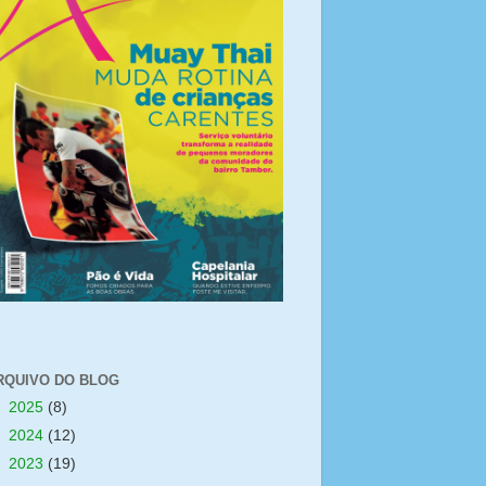
RQUIVO DO BLOG
►
2025
(8)
►
2024
(12)
►
2023
(19)