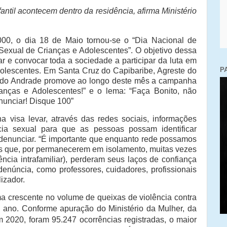
ntil acontecem dentro da residência, afirma Ministério
2000, o dia 18 de Maio tornou-se o “Dia Nacional de
exual de Crianças e Adolescentes”. O objetivo dessa
rmar e convocar toda a sociedade a participar da luta em
P
adolescentes. Em Santa Cruz do Capibaribe, Agreste do
valdo Andrade promove ao longo deste mês a campanha
anças e Adolescentes!” e o lema: “Faça Bonito, não
nunciar! Disque 100”
 visa levar, através das redes sociais, informações
cia sexual para que as pessoas possam identificar
denunciar. “É importante que enquanto rede possamos
tes que, por permanecerem em isolamento, muitas vezes
ncia intrafamiliar), perderam seus laços de confiança
enúncia, como professores, cuidadores, profissionais
lizador.
 crescente no volume de queixas de violência contra
o ano. Conforme apuração do Ministério da Mulher, da
 2020, foram 95.247 ocorrências registradas, o maior