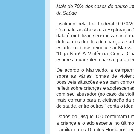
Mais de 70% dos casos de abuso infa
da Saúde
Instituído pela Lei Federal 9.970/
Combate ao Abuso e à Exploração S
data é mobilizar, sensibilizar, info
defesa dos direitos de crianças e 
estado, o conselheiro tutelar Mari
“Diga Não! À Violência Contra Cri
espere a quarentena passar para de
De acordo o Marivaldo, a campanha
sobre as várias formas de violên
possíveis situações e saibam como 
refletir sobre crianças e adolescen
com seu abusador (no caso da violê
mais comuns para a efetivação da d
de saúde, entre outros,” conta o idea
Dados do Disque 100 confirmam uma
a criança e o adolescente no últim
Família e dos Direitos Humanos, em