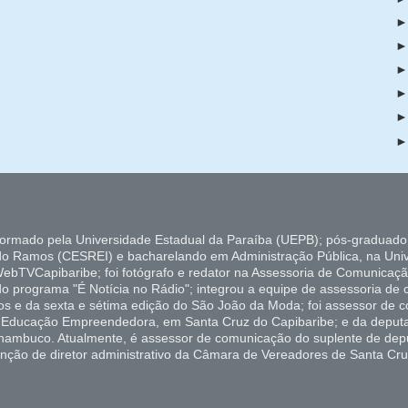
formado pela Universidade Estadual da Paraíba (UEPB); pós-graduado
do Ramos (CESREI) e bacharelando em Administração Pública, na Uni
ebTVCapibaribe; foi fotógrafo e redator na Assessoria de Comunicaçã
 do programa "É Notícia no Rádio"; integrou a equipe de assessoria de
ados e da sexta e sétima edição do São João da Moda; foi assessor de
de Educação Empreendedora, em Santa Cruz do Capibaribe; e da deputa
rnambuco. Atualmente, é assessor de comunicação do suplente de depu
unção de diretor administrativo da Câmara de Vereadores de Santa Cru