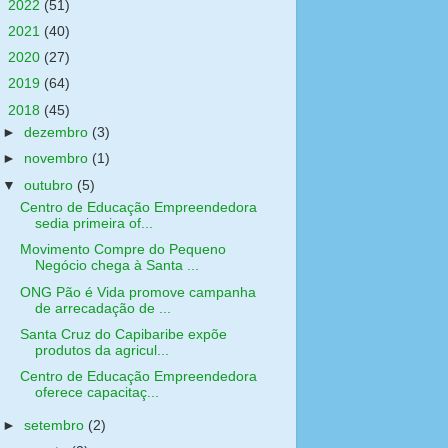
►
2022
(51)
►
2021
(40)
►
2020
(27)
►
2019
(64)
▼
2018
(45)
►
dezembro
(3)
►
novembro
(1)
▼
outubro
(5)
Centro de Educação Empreendedora
sedia primeira of...
Movimento Compre do Pequeno
Negócio chega à Santa ...
ONG Pão é Vida promove campanha
de arrecadação de ...
Santa Cruz do Capibaribe expõe
produtos da agricul...
Centro de Educação Empreendedora
oferece capacitaç...
►
setembro
(2)