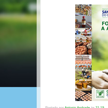
Postado por
Antonio Andrade
às
21:19