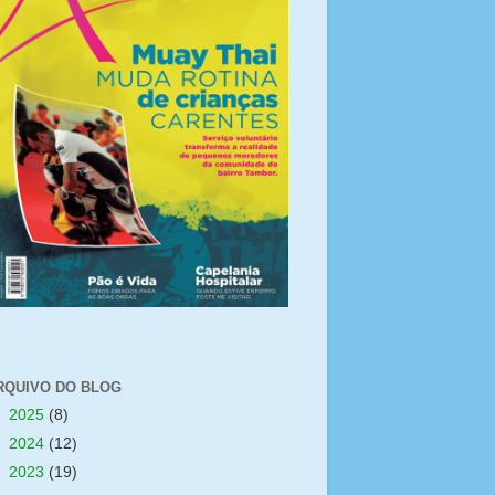
RQUIVO DO BLOG
►
2025
(8)
►
2024
(12)
►
2023
(19)