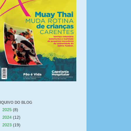
RQUIVO DO BLOG
►
2025
(8)
►
2024
(12)
►
2023
(19)