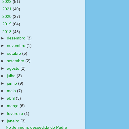
►
2022
(51)
►
2021
(40)
►
2020
(27)
►
2019
(64)
▼
2018
(45)
►
dezembro
(3)
►
novembro
(1)
►
outubro
(5)
►
setembro
(2)
►
agosto
(2)
►
julho
(3)
►
junho
(9)
►
maio
(7)
►
abril
(3)
►
março
(6)
►
fevereiro
(1)
▼
janeiro
(3)
No Jerimum, despedida do Padre