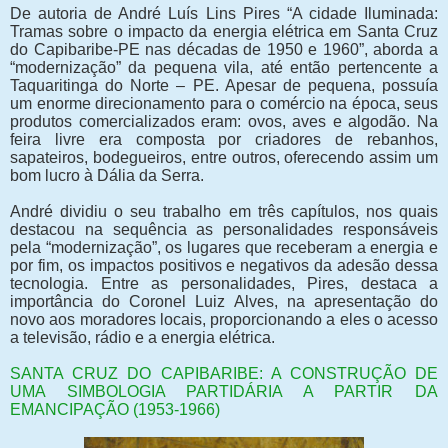
De autoria de André Luís Lins Pires “A cidade Iluminada:
Tramas sobre o impacto da energia elétrica em Santa Cruz
do Capibaribe-PE nas décadas de 1950 e 1960”, aborda a
“modernização” da pequena vila, até então pertencente a
Taquaritinga do Norte – PE. Apesar de pequena, possuía
um enorme direcionamento para o comércio na época, seus
produtos comercializados eram: ovos, aves e algodão. Na
feira livre era composta por criadores de rebanhos,
sapateiros, bodegueiros, entre outros, oferecendo assim um
bom lucro à Dália da Serra.
André dividiu o seu trabalho em três capítulos, nos quais
destacou na sequência as personalidades responsáveis
pela “modernização”, os lugares que receberam a energia e
por fim, os impactos positivos e negativos da adesão dessa
tecnologia. Entre as personalidades, Pires, destaca a
importância do Coronel Luiz Alves, na apresentação do
novo aos moradores locais, proporcionando a eles o acesso
a televisão, rádio e a energia elétrica.
SANTA CRUZ DO CAPIBARIBE: A CONSTRUÇÃO DE
UMA SIMBOLOGIA PARTIDÁRIA A PARTIR DA
EMANCIPAÇÃO (1953-1966)