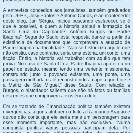
A entrevista concedida aos jornalistas, também graduados
pela UEPB, Josy Santos e Antonio Carlos, e ao mantenedor
deste blog, Jair Sérgio, iniciou buscando esclarecer, se é
que é possível, a quem a história atribui a formação de
Santa Cruz do Capibaribe: Antônio Burgos ou Padre
Ibiapina? Segundo Saulo está resposta dar-se a partir da
existência de documentos que comprovam a atuação de
Padre Ibiapina na localidade: “Não se historiciza aquilo que
não existiu, caso contrário, seria uma estória, um conto, uma
ficção. Então, a história vai trabalhar com aquilo que tem
prova. No caso de Santa Cruz, Padre Ibiapina apareceu no
papel de estado, mesmo tendo uma vertente missionária,
construindo junto o povoado existente, uma ponte, uma
passagem molhada e até reconstruindo a capela que hoje é
a Matriz de São Miguel,” disse Saulo. Com relação a
Burgos, o historiador salienta que não há fatos ou famílias
descentes que comprovem a existência dele.
Em se tratando de Emancipação política também existem
divergências, alguns atribuem o feito a Raimundo Aragão e
outros dão conta que ele seria mais um personagem para
esse momento importante, mas não exclusivo. “Numa
conquista publica várias pessoas participam dela. Por