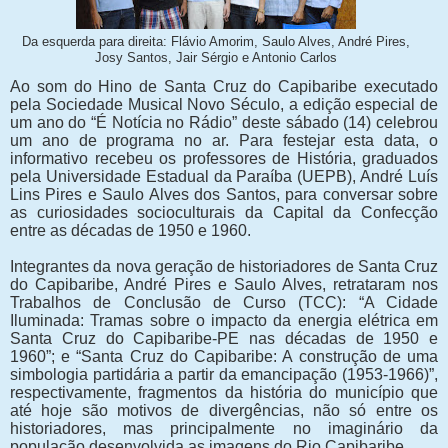
Da esquerda para direita: Flávio Amorim, Saulo Alves, André Pires,
Josy Santos, Jair Sérgio e Antonio Carlos
Ao som do Hino de Santa Cruz do Capibaribe executado
pela Sociedade Musical Novo Século, a edição especial de
um ano do “É Notícia no Rádio” deste sábado (14) celebrou
um ano de programa no ar. Para festejar esta data, o
informativo recebeu os professores de História, graduados
pela Universidade Estadual da Paraíba (UEPB), André Luís
Lins Pires e Saulo Alves dos Santos, para conversar sobre
as curiosidades socioculturais da Capital da Confecção
entre as décadas de 1950 e 1960.
Integrantes da nova geração de historiadores de Santa Cruz
do Capibaribe, André Pires e Saulo Alves, retrataram nos
Trabalhos de Conclusão de Curso (TCC): “A Cidade
Iluminada: Tramas sobre o impacto da energia elétrica em
Santa Cruz do Capibaribe-PE nas décadas de 1950 e
1960”; e “Santa Cruz do Capibaribe: A construção de uma
simbologia partidária a partir da emancipação (1953-1966)”,
respectivamente, fragmentos da história do município que
até hoje são motivos de divergências, não só entre os
historiadores, mas principalmente no imaginário da
população desenvolvida as imagens do Rio Capibaribe.