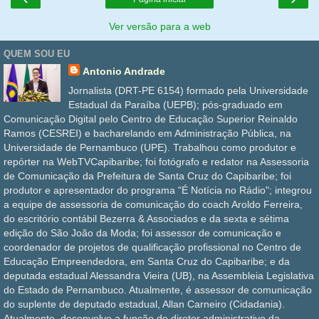
Ver versão para a web
QUEM SOU EU
Antonio Andrade
Jornalista (DRT-PE 6154) formado pela Universidade
Estadual da Paraíba (UEPB); pós-graduado em
Comunicação Digital pelo Centro de Educação Superior Reinaldo
Ramos (CESREI) e bacharelando em Administração Pública, na
Universidade de Pernambuco (UPE). Trabalhou como produtor e
repórter na WebTVCapibaribe; foi fotógrafo e redator na Assessoria
de Comunicação da Prefeitura de Santa Cruz do Capibaribe; foi
produtor e apresentador do programa "É Notícia no Rádio"; integrou
a equipe de assessoria de comunicação do coach Aroldo Ferreira,
do escritório contábil Bezerra & Associados e da sexta e sétima
edição do São João da Moda; foi assessor de comunicação e
coordenador de projetos de qualificação profissional no Centro de
Educação Empreendedora, em Santa Cruz do Capibaribe; e da
deputada estadual Alessandra Vieira (UB), na Assembleia Legislativa
do Estado de Pernambuco. Atualmente, é assessor de comunicação
do suplente de deputado estadual, Allan Carneiro (Cidadania).
Atualmente, desenvolve a função de diretor administrativo da