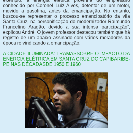
exemplo, a energia elétrica provinha do empresário
conhecido por Coronel Luiz Alves, detentor de um motor,
movido a gasolina, antes da emancipação. No entanto,
buscou-se representar o processo emancipatório da vila
Santa Cruz, na personificação do modernizador Raimundo
Francelino Aragão, devido a sua intensa participação”,
explicou André. O jovem professor destacou também que há
registro de um abaixo assinado com vários moradores da
época reivindicando a emancipação.
A CIDADE ILUMINADA: TRAMASSOBRE O IMPACTO DA
ENERGIA ELÉTRICA EM SANTA CRUZ DO CAPIBARIBE-
PE NAS DÉCADASDE 1950 E 1960