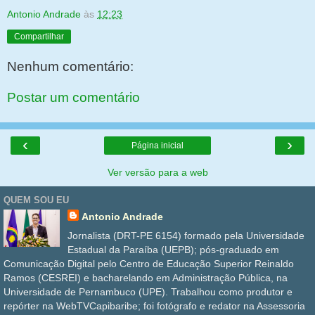
Antonio Andrade
às
12:23
Compartilhar
Nenhum comentário:
Postar um comentário
‹
›
Página inicial
Ver versão para a web
QUEM SOU EU
Antonio Andrade
Jornalista (DRT-PE 6154) formado pela Universidade
Estadual da Paraíba (UEPB); pós-graduado em
Comunicação Digital pelo Centro de Educação Superior Reinaldo
Ramos (CESREI) e bacharelando em Administração Pública, na
Universidade de Pernambuco (UPE). Trabalhou como produtor e
repórter na WebTVCapibaribe; foi fotógrafo e redator na Assessoria