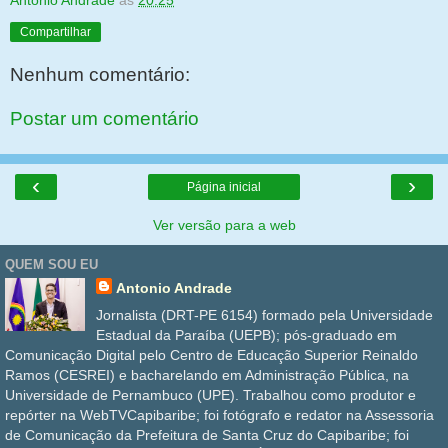
Antonio Andrade
às
20:25
Compartilhar
Nenhum comentário:
Postar um comentário
‹
›
Página inicial
Ver versão para a web
QUEM SOU EU
Antonio Andrade
Jornalista (DRT-PE 6154) formado pela Universidade
Estadual da Paraíba (UEPB); pós-graduado em
Comunicação Digital pelo Centro de Educação Superior Reinaldo
Ramos (CESREI) e bacharelando em Administração Pública, na
Universidade de Pernambuco (UPE). Trabalhou como produtor e
repórter na WebTVCapibaribe; foi fotógrafo e redator na Assessoria
de Comunicação da Prefeitura de Santa Cruz do Capibaribe; foi