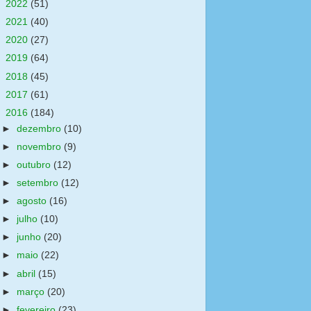
►
2022
(51)
►
2021
(40)
►
2020
(27)
►
2019
(64)
►
2018
(45)
►
2017
(61)
▼
2016
(184)
►
dezembro
(10)
►
novembro
(9)
►
outubro
(12)
►
setembro
(12)
►
agosto
(16)
►
julho
(10)
►
junho
(20)
►
maio
(22)
►
abril
(15)
►
março
(20)
►
fevereiro
(23)