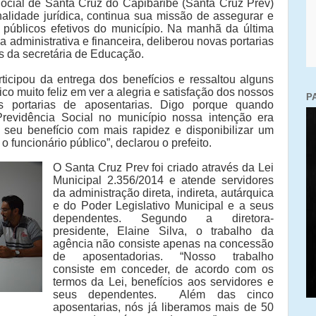
ocial de Santa Cruz do Capibaribe (Santa Cruz Prev)
nalidade jurídica, continua sua missão de assegurar e
 públicos efetivos do município. Na manhã da última
a administrativa e financeira, deliberou novas portarias
as da secretária de Educação.
ticipou da entrega dos benefícios e ressaltou alguns
ico muito feliz em ver a alegria e satisfação dos nossos
P
s portarias de aposentarias. Digo porque quando
Previdência Social no município nossa intenção era
o seu benefício com mais rapidez e disponibilizar um
 funcionário público”, declarou o prefeito.
O Santa Cruz Prev foi criado através da Lei
Municipal 2.356/2014 e atende servidores
da administração direta, indireta, autárquica
e do Poder Legislativo Municipal e a seus
dependentes. Segundo a diretora-
presidente, Elaine Silva, o trabalho da
agência não consiste apenas na concessão
de aposentadorias. “Nosso trabalho
consiste em conceder, de acordo com os
termos da Lei, benefícios aos servidores e
seus dependentes. Além das cinco
aposentarias, nós já liberamos mais de 50