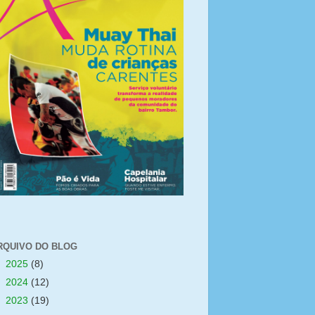
RQUIVO DO BLOG
►
2025
(8)
►
2024
(12)
►
2023
(19)