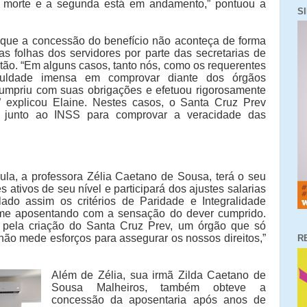
 morte e a segunda está em andamento,” pontuou a
S
 que a concessão do benefício não aconteça de forma
nas folhas dos servidores por parte das secretarias de
stão. “Em alguns casos, tanto nós, como os requerentes
iculdade imensa em comprovar diante dos órgãos
cumpriu com suas obrigações e efetuou rigorosamente
” explicou Elaine. Nestes casos, o Santa Cruz Prev
r junto ao INSS para comprovar a veracidade das
la, a professora Zélia Caetano de Sousa, terá o seu
s ativos de seu nível e participará dos ajustes salarias
lado assim os critérios de Paridade e Integralidade
u me aposentando com a sensação do dever cumprido.
a pela criação do Santa Cruz Prev, um órgão que só
 não mede esforços para assegurar os nossos direitos,”
R
Além de Zélia, sua irmã Zilda Caetano de
Sousa Malheiros, também obteve a
concessão da aposentaria após anos de