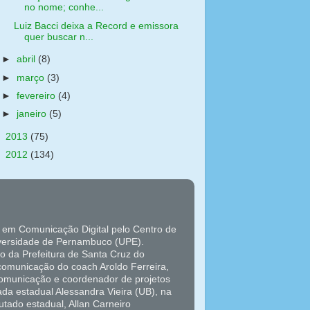
no nome; conhe...
Luiz Bacci deixa a Record e emissora
quer buscar n...
►
abril
(8)
►
março
(3)
►
fevereiro
(4)
►
janeiro
(5)
►
2013
(75)
►
2012
(134)
 em Comunicação Digital pelo Centro de
versidade de Pernambuco (UPE).
o da Prefeitura de Santa Cruz do
 comunicação do coach Aroldo Ferreira,
 comunicação e coordenador de projetos
da estadual Alessandra Vieira (UB), na
tado estadual, Allan Carneiro