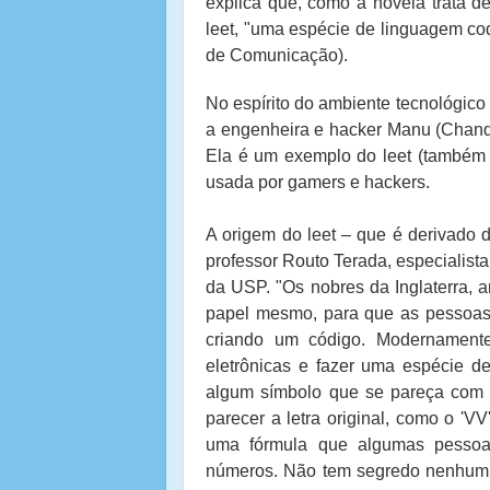
explica que, como a novela trata de
leet, "uma espécie de linguagem co
de Comunicação).
No espírito do ambiente tecnológic
a engenheira e hacker Manu (Chande
Ela é um exemplo do leet (também 
usada por gamers e hackers.
A origem do leet – que é derivado 
professor Routo Terada, especialista 
da USP. "Os nobres da Inglaterra, a
papel mesmo, para que as pessoas
criando um código. Modernament
eletrônicas e fazer uma espécie de
algum símbolo que se pareça com e
parecer a letra original, como o 'VV'
uma fórmula que algumas pessoas
números. Não tem segredo nenhum, 