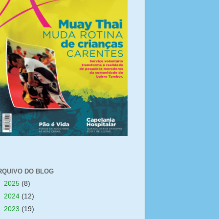
RQUIVO DO BLOG
►
2025
(8)
►
2024
(12)
►
2023
(19)