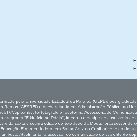
formado pela Universidade Estadual da Paraíba (UEPB); pós-graduado
do Ramos (CESREI) e bacharelando em Administração Pública, na Uni
ebTVCapibaribe; foi fotógrafo e redator na Assessoria de Comunicaçã
 do programa "É Notícia no Rádio"; integrou a equipe de assessoria de
ados e da sexta e sétima edição do São João da Moda; foi assessor de
de Educação Empreendedora, em Santa Cruz do Capibaribe; e da deputa
rnambuco. Atualmente, é assessor de comunicação do suplente de depu