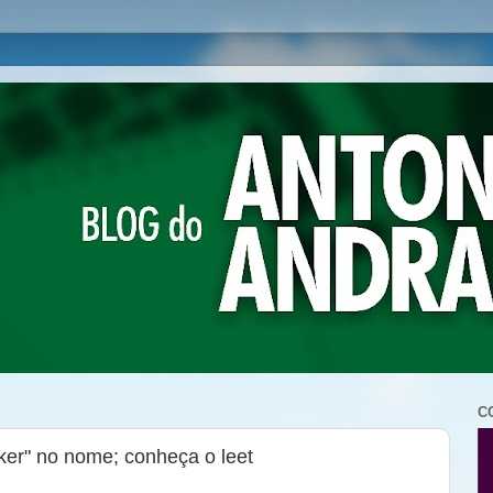
C
ker" no nome; conheça o leet