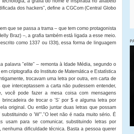
 tecnologia, a grafia do nome é inspirada no alfabeto
dificada dos hackers", define a CGCom (Central Globo
o em que se passa a trama – que tem como protagonista
lly Braz) –, a grafia também está ligada a esse meio.
P
escrito como 1337 ou l33t), essa forma de linguagem
da palavra "elite" – remonta à Idade Média, segundo o
em criptografia do Instituto de Matemática e Estatística
ntigamente, trocavam uma letra por outra, em carta de
 que interceptassem a carta não pudessem entender,
e, você pode fazer a mesa coisa com mensagens
 brincadeira de trocar o 'S' por $ e alguma letra por
la original. Ou então juntar duas letras que possam
 substituindo o 'W'".
"O leet não é nada muito sério. É
 usam para se comunicar, substituindo letras por
nenhuma dificuldade técnica. Basta a pessoa querer