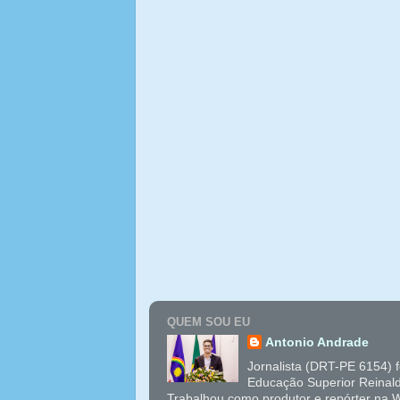
QUEM SOU EU
Antonio Andrade
Jornalista (DRT-PE 6154) 
Educação Superior Reinal
Trabalhou como produtor e repórter na W