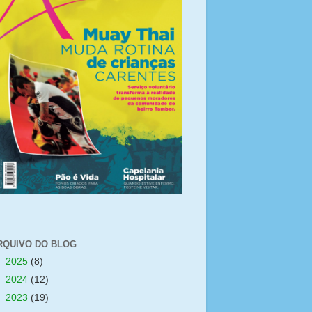
RQUIVO DO BLOG
►
2025
(8)
►
2024
(12)
►
2023
(19)