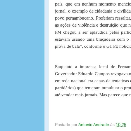
país, que em nenhum momento mencion
jornal, o exemplo de cidadania e civilid
povo pernambucano. Preferiam ressaltar
as ações de violência e destruição que 
PM chegou a ser aplaudida pelos parti
estavam usando uma braçadeira com o n
prova de bala”, conforme o G1 PE notici
Enquanto a imprensa local de Pernamb
Governador Eduardo Campos revogava o a
em rede nacional era cenas de tentativas 
partidários) que tentaram tumultuar o pr
até vender mais jornais. Mas parece que 
Postado por
Antonio Andrade
às
10:25