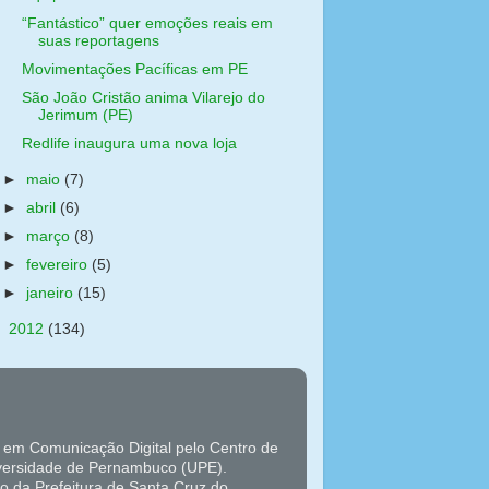
“Fantástico” quer emoções reais em
suas reportagens
Movimentações Pacíficas em PE
São João Cristão anima Vilarejo do
Jerimum (PE)
Redlife inaugura uma nova loja
►
maio
(7)
►
abril
(6)
►
março
(8)
►
fevereiro
(5)
►
janeiro
(15)
►
2012
(134)
 em Comunicação Digital pelo Centro de
versidade de Pernambuco (UPE).
o da Prefeitura de Santa Cruz do