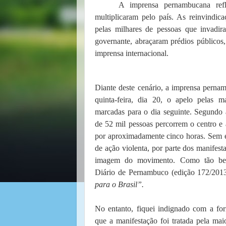
A imprensa pernambucana refl
multiplicaram pelo país. As reinvindic
pelas milhares de pessoas que invadir
governante, abraçaram prédios públicos
imprensa internacional.
Diante deste cenário, a imprensa perna
quinta-feira, dia 20, o apelo pelas ma
marcadas para o dia seguinte. Segundo a
de 52 mil pessoas percorrem o centro e a
por aproximadamente cinco horas. Sem e
de ação violenta, por parte dos manifest
imagem do movimento. Como tão bem
Diário de Pernambuco (edição 172/201
para o Brasil”.
No entanto, fiquei indignado com a fo
que a manifestação foi tratada pela ma