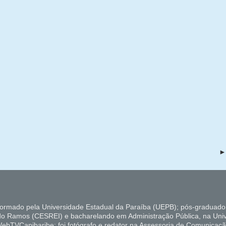
formado pela Universidade Estadual da Paraíba (UEPB); pós-graduado
do Ramos (CESREI) e bacharelando em Administração Pública, na Uni
ebTVCapibaribe; foi fotógrafo e redator na Assessoria de Comunicaçã