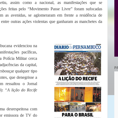
etiu, assim como a nacional, as manifestações que se
ações feitas pelo “Movimento Passe Livre” foram sufocadas
am as avenidas, se aglomeraram em frente a residência de
, entre outras ações violentas que ganharam as manchetes da
mbucana evidenciou na
nifestações pacíficas,
 Polícia Militar cerca
djacências da capital,
P
sbouçar qualquer tipo
antes, que denegrisse a
 ressaltou o Jornal
3):
“A lição do Recife
rma desrespeitosa com
ior emissora de TV do