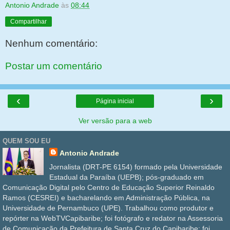
Antonio Andrade
às
08:44
Compartilhar
Nenhum comentário:
Postar um comentário
‹
›
Página inicial
Ver versão para a web
QUEM SOU EU
Antonio Andrade
Jornalista (DRT-PE 6154) formado pela Universidade
Estadual da Paraíba (UEPB); pós-graduado em
Comunicação Digital pelo Centro de Educação Superior Reinaldo
Ramos (CESREI) e bacharelando em Administração Pública, na
Universidade de Pernambuco (UPE). Trabalhou como produtor e
repórter na WebTVCapibaribe; foi fotógrafo e redator na Assessoria
de Comunicação da Prefeitura de Santa Cruz do Capibaribe; foi